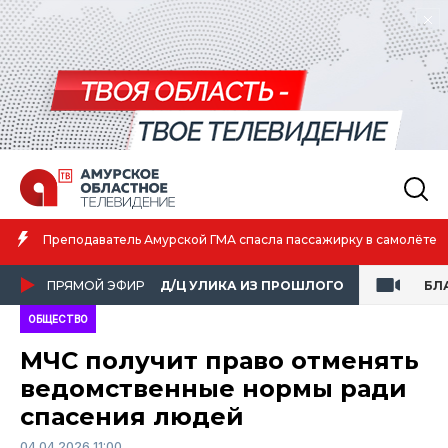
Преподаватель Амурской ГМА спасла пассажирку в самолёте
ПРЯМОЙ ЭФИР
Д/Ц УЛИКА ИЗ ПРОШЛОГО
БЛ
ОБЩЕСТВО
МЧС получит право отменять
ведомственные нормы ради
спасения людей
04.04.2026 11:00