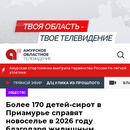
Амурская спортсменка выиграла первенство России по лёгкой
атлетике
ПРЯМОЙ ЭФИР
Д/Ц УЛИКА ИЗ ПРОШЛОГО
БЛ
ОБЩЕСТВО
Более 170 детей-сирот в
Приамурье справят
новоселье в 2026 году
благодаря жилищным