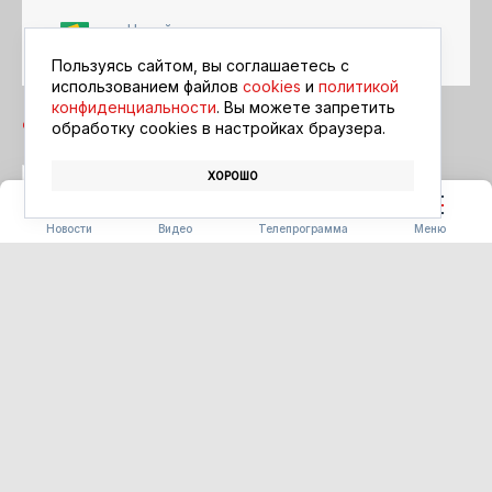
Читайте в ленте
Google Новости
Пользуясь сайтом, вы соглашаетесь с
использованием файлов
cookies
и
политикой
конфиденциальности
. Вы можете запретить
обработку сookies в настройках браузера.
ХОРОШО
ПРАЗДНИК
ДЕНЬ СТРОИТЕЛЯ
НАГРАДЫ
Новости
Видео
Телепрограмма
Меню
БЛАГОУСТРОЙСТВО
В гости к Винни-Пуху: в парке
Завитинска появится
«Волшебная поляна» с
героями мультфильма
06.08.2026 16:48