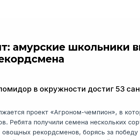
нт: амурские школьники 
екордсмена
омидор в окружности достиг 53 са
жается проект «Агроном-чемпион», в кот
ов. Ребята получили семена нескольких со
овощных рекордсменов, борясь за победу