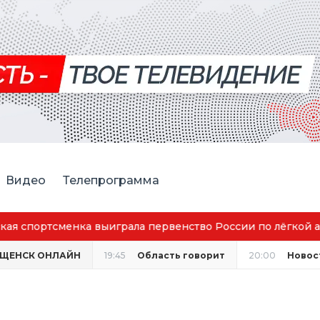
Видео
Телепрограмма
аговещенск вошёл в число городов с наилучшим качество
ЕЩЕНСК ОНЛАЙН
19:45
Область говорит
20:00
Новос