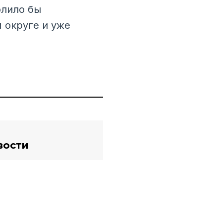
олило бы
 округе и уже
вости