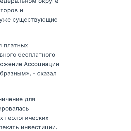
федеральном округе
торов и
м уже существующие
я платных
вного бесплатного
ожение Ассоциации
бразным», - сказал
ничение для
ировалась
х геологических
лекать инвестиции.