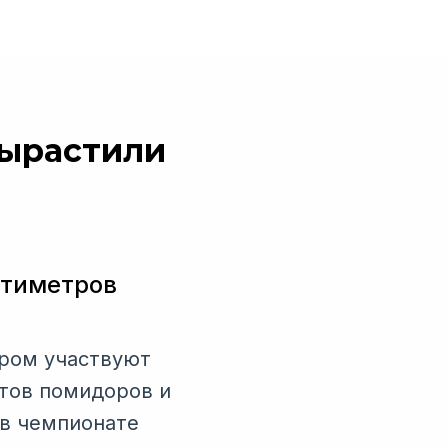
вырастили
нтиметров
ором участвуют
ртов помидоров и
 в чемпионате