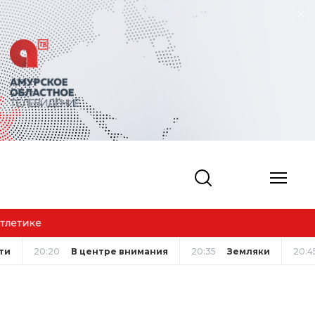
м жизни
ти
20:20
В центре внимания
20:35
Земляки
20:4