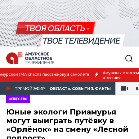
Амурская спортсменка выиграла первенство России по лёгкой
атлетике
ПРЯМОЙ ЭФИР
ОБЛАСТЬ. СОБЫТИЯ. ФАКТЫ
Б
ОБЩЕСТВО
Юные экологи Приамурья
могут выиграть путёвку в
«Орлёнок» на смену «Лесной
подрост»