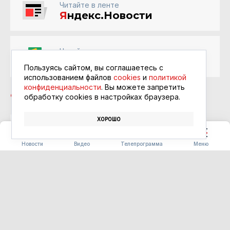
Читайте в ленте
Я
ндекс.Новости
Читайте в ленте
Google Новости
Пользуясь сайтом, вы соглашаетесь с
использованием файлов
cookies
и
политикой
конфиденциальности
. Вы можете запретить
обработку сookies в настройках браузера.
ХОРОШО
ШКОЛЬНИКИ
ОВОЩИ
Новости
Видео
Телепрограмма
Меню
СТРОИТЕЛЬСТВО
Василий Орлов вручил
награды лучшим строителям
Приамурья
06.08.2026 17:33