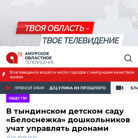
Благовещенск вошёл в число городов с наилучшим качеством
жизни
ПРЯМОЙ ЭФИР
Д/Ц УЛИКА ИЗ ПРОШЛОГО
БЛ
ОБЩЕСТВО
В тындинском детском саду
«Белоснежка» дошкольников
учат управлять дронами
21.04.2026 13:51