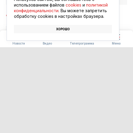
использованием файлов
cookies
и
политикой
конфиденциальности
. Вы можете запретить
обработку сookies в настройках браузера.
ХОРОШО
СПОРТ
СОРЕВНОВАНИЯ
ГТО
Новости
Видео
Телепрограмма
Меню
БЛАГОУСТРОЙСТВО
Часть «Парка трёх
поколений» в Ивановке
сдадут на два месяца раньше
срока
06.08.2026 15:34