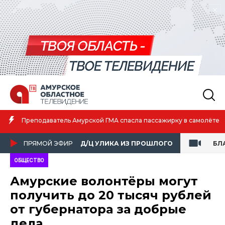
Амурская спортсменка выиграла первенство России по лёгкой
атлетике
ПРЯМОЙ ЭФИР
Д/Ц УЛИКА ИЗ ПРОШЛОГО
БЛ
ОБЩЕСТВО
Амурские волонтёры могут
получить до 20 тысяч рублей
от губернатора за добрые
дела