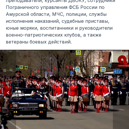
преподаватели, курсанты ДВОКУ, сотрудники
Пограничного управления ФСБ России по
Амурской области, МЧС, полиции, службы
исполнения наказаний, судебные приставы,
юные моряки, воспитанники и руководители
военно-патриотических клубов, а также
ветераны боевых действий.