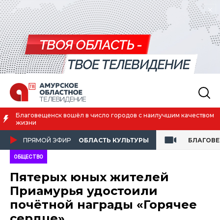
Благовещенск вошёл в число городов с наилучшим качеством
жизни
ПРЯМОЙ ЭФИР
ОБЛАСТЬ КУЛЬТУРЫ
БЛАГОВ
ОБЩЕСТВО
Пятерых юных жителей
Приамурья удостоили
почётной награды «Горячее
сердце»