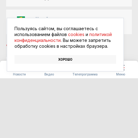
Читайте в ленте
Google Новости
Пользуясь сайтом, вы соглашаетесь с
использованием файлов
cookies
и
политикой
конфиденциальности
. Вы можете запретить
обработку сookies в настройках браузера.
ХОРОШО
ШКОЛЬНИКИ
ОВОЩИ
Новости
Видео
Телепрограмма
Меню
СТРОИТЕЛЬСТВО
Василий Орлов вручил
награды лучшим строителям
Приамурья
06.08.2026 17:33