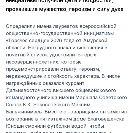
инициативы получили дети и подростки,
проявившие мужество, героизм и силу духа
Определили имена лауреатов всероссийской
общественно-государственной инициативы
«Горячее сердце» 2026 года от Амурской
области. Нагрудного знака и включения в
почётный список удостоили пятерых
несовершеннолетних, которые
продемонстрировали отвагу, героизм,
неравнодушие и стойкость характера. В числе
награждённых оказался курсант
Дальневосточного высшего общевойскового
командного училища имени Маршала Советского
Союза К.К. Рокоссовского Максим
Бальжинимаев. Вместе с товарищами он заметил
возгорание в пятиэтажном доме Благовещенска.
Юноши смочили футболки водой, чтобы
защитить себя от дыма, зашли в подъезд и