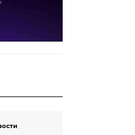
вости