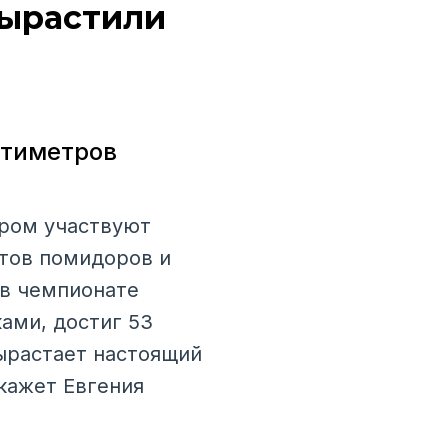
вырастили
нтиметров
ором участвуют
ртов помидоров и
 в чемпионате
ами, достиг 53
вырастает настоящий
кажет Евгения