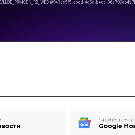
е
Читайте в ленте
овости
Google Но