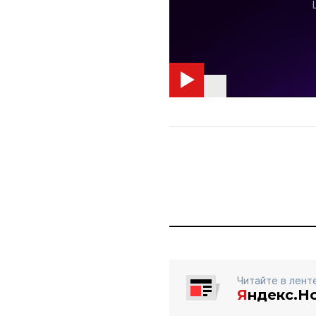
Читайте в лент
Я
ндекс.Н