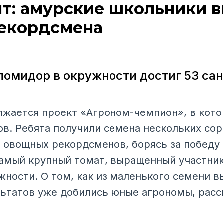
нт: амурские школьники 
екордсмена
омидор в окружности достиг 53 са
жается проект «Агроном-чемпион», в кот
ов. Ребята получили семена нескольких со
овощных рекордсменов, борясь за победу
Самый крупный томат, выращенный участник
жности. О том, как из маленького семени 
ультатов уже добились юные агрономы, расс