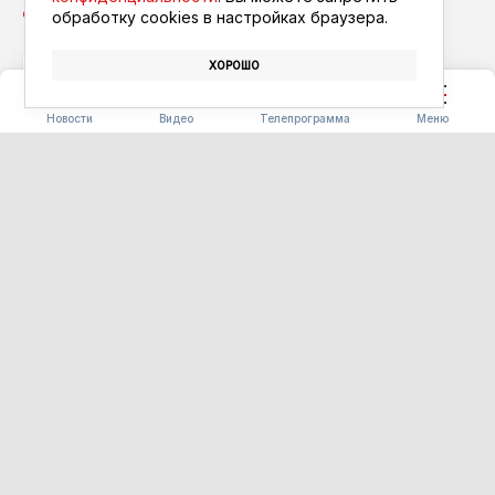
обработку сookies в настройках браузера.
ХОРОШО
КОНКУРС
ШКОЛА
МУЗЕЙ
Новости
Видео
Телепрограмма
Меню
КАК ИНТЕРЕСНО
Аквагрим, арт-макияж и
афрокосички в тренде:
почему летом россияне чаще
меняют образ
09.08.2026 11:00