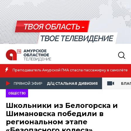
Амурская спортсменка выиграла первенство России по лёгкой
атлетике
ПРЯМОЙ ЭФИР
Д/Ц СТАЛЬНАЯ ДИВИЗИЯ
БЛА
ОБЩЕСТВО
Школьники из Белогорска и
Шимановска победили в
региональном этапе
«Безопасного колеса»