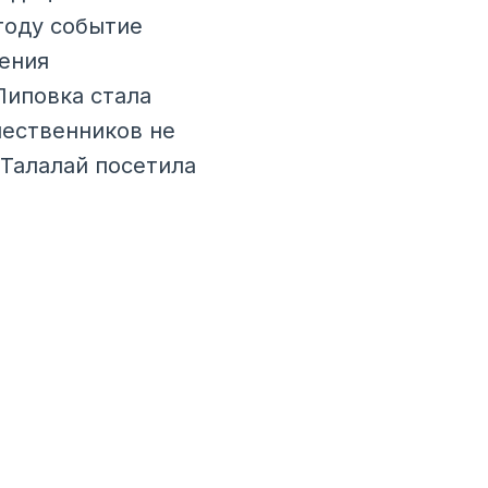
году событие
ения
Липовка стала
шественников не
 Талалай посетила