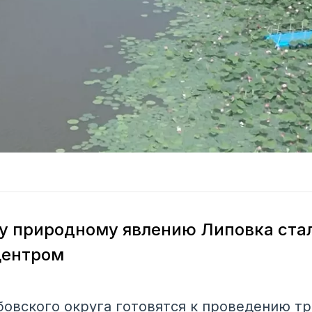
у природному явлению Липовка ста
центром
бовского округа готовятся к проведению т