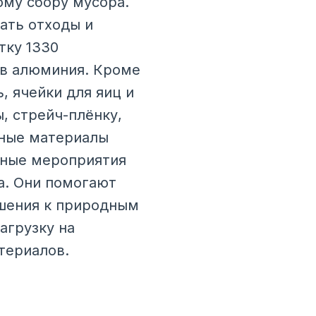
ому сбору мусора.
ать отходы и
тку 1330
ов алюминия. Кроме
, ячейки для яиц и
, стрейч-плёнку,
нные материалы
бные мероприятия
а. Они помогают
ошения к природным
агрузку на
териалов.