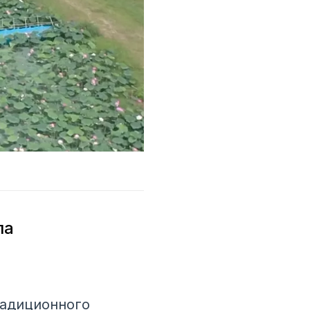
ла
радиционного