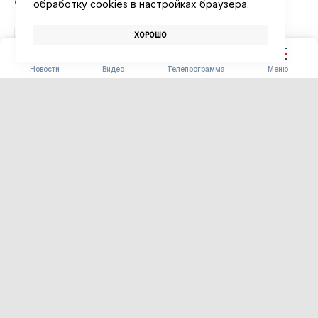
обработку сookies в настройках браузера.
ХОРОШО
АВТОБУСЫ
МЕССЕНДЖЕР MAX
Новости
Видео
Телепрограмма
Меню
СТРОИТЕЛЬСТВО
В Белогорье открыли сразу
два новых общественных
пространства
10.08.2026 09:56