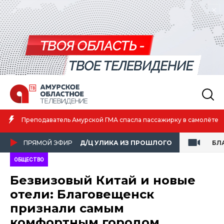
Преподаватель Амурской ГМА спасла пассажирку в самолёте
ПРЯМОЙ ЭФИР
Д/Ц УЛИКА ИЗ ПРОШЛОГО
БЛ
ОБЩЕСТВО
Безвизовый Китай и новые
отели: Благовещенск
признали самым
комфортным городом