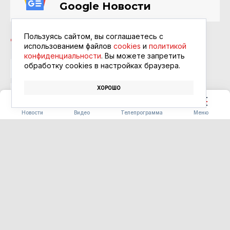
Google Новости
Пользуясь сайтом, вы соглашаетесь с
использованием файлов
cookies
и
политикой
конфиденциальности
. Вы можете запретить
обработку сookies в настройках браузера.
ГОСУСЛУГИ
ВОДИТЕЛЬСКИЕ ПРАВА
ГИБДД
ХОРОШО
АВТОМОБИЛЬ
Новости
Видео
Телепрограмма
Меню
СПОРТ
Моторы, дроны и ГТО:
выходные в Приамурье
превратятся в спортивный
праздник
07.08.2026 11:28