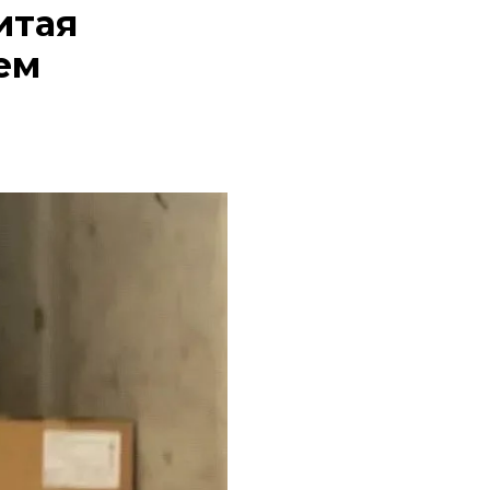
итая
ем