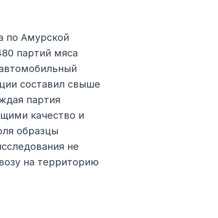
а по Амурской
480 партий мяса
 автомобильный
кции составил свыше
аждая партия
щими качество и
оля образцы
исследования не
возу на территорию