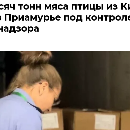
сяч тонн мяса птицы из К
в Приамурье под контрол
надзора