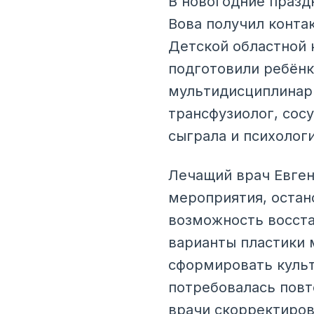
В новогодние празд
Вова получил конта
Детской областной 
подготовили ребёнк
мультидисциплинарн
трансфузиолог, сос
сыграла и психолог
Лечащий врач Евген
мероприятия, остан
возможность восста
варианты пластики 
сформировать культ
потребовалась повт
врачи скорректиро