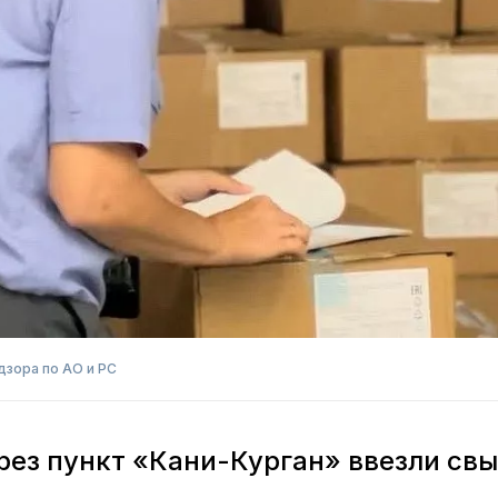
дзора по АО и РС
ерез пункт «Кани-Курган» ввезли св