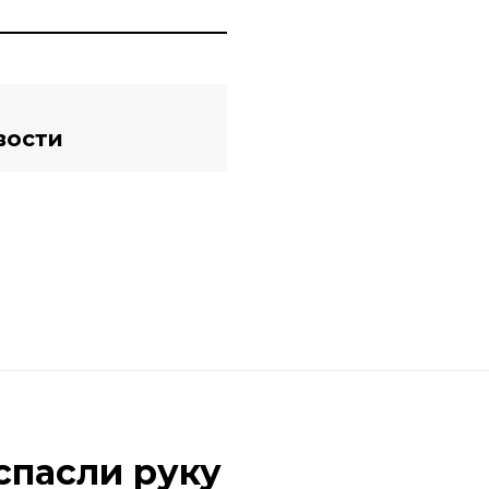
вости
спасли руку