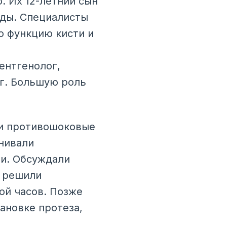
. Их 12-летний сын
рды. Специалисты
ю функцию кисти и
ентгенолог,
ог. Большую роль
ли противошоковые
нивали
ни. Обсуждали
ы решили
ой часов. Позже
ановке протеза,