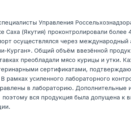
 специалисты Управления Россельхознадзор
ке Саха (Якутия) проконтролировали более 
мпорт осуществлялся через международный
ни-Курган». Общий объём ввезённой проду
ставках преобладали мясо курицы и утки. К
теринарными сертификатами, подтверждаю
. В рамках усиленного лабораторного контр
равлены в лабораторию. Дополнительные 
 поэтому вся продукция была допущена к в
ции.