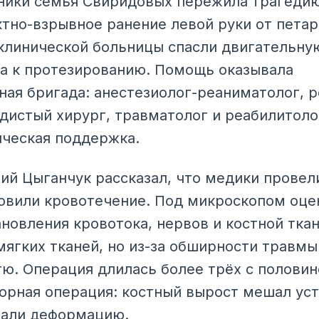
ники семья Свиридовых пережила трагедию
ктно-взрывное ранение левой руки от пета
клинической больницы спасли двигательну
а к протезированию. Помощь оказывала
ая бригада: анестезиолог-реаниматолог, р
удистый хирург, травматолог и реабилитол
ическая поддержка.
ий Цыганчук рассказал, что медики прове
овили кровотечение. Под микроскопом оце
новления кровотока, нервов и костной тка
мягких тканей, но из-за обширности травм
ю. Операция длилась более трёх с половин
орная операция: костный вырост мешал уст
вали деформацию.