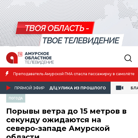
Преподаватель Амурской ГМА спасла пассажирку в самолёте
ПРЯМОЙ ЭФИР
Д/Ц УЛИКА ИЗ ПРОШЛОГО
БЛ
ПОГОДА
Порывы ветра до 15 метров в
секунду ожидаются на
северо-западе Амурской
области