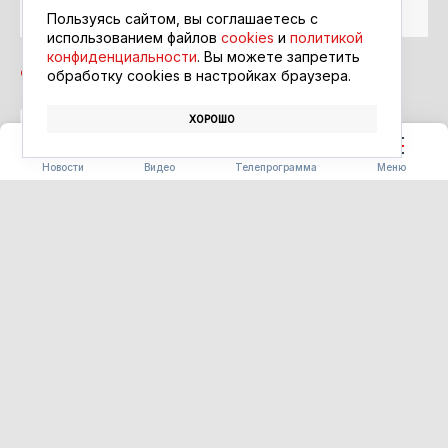
Google Новости
Пользуясь сайтом, вы соглашаетесь с
использованием файлов
cookies
и
политикой
конфиденциальности
. Вы можете запретить
обработку сookies в настройках браузера.
ХОРОШО
ПОЖАР
СПАСАТЕЛИ
ТАМБОВСКИЙ ОКРУГ
Новости
Видео
Телепрограмма
Меню
СЕЛЬСКОЕ ХОЗЯЙСТВО
Россельхознадзор пресёк
ввоз заражённой партии
томатов в Приамурье
07.08.2026 10:32