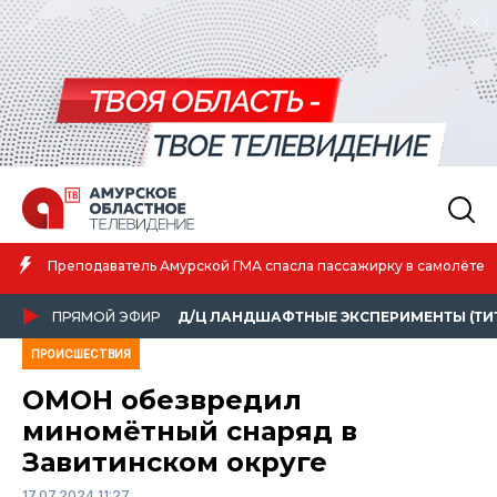
Амурская спортсменка выиграла первенство России
в самолёте
атлетике
ПРЯМОЙ ЭФИР
Д/Ц ЛАНДШАФТНЫЕ ЭКСПЕРИМЕНТЫ (ТИ
ПРОИСШЕСТВИЯ
ОМОН обезвредил
миномётный снаряд в
Завитинском округе
17.07.2024 11:27