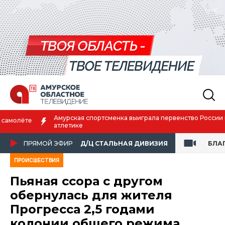
Амурская спортсменка выиграла первенство России по лёгкой
атлетике
ПРЯМОЙ ЭФИР
Д/Ц СТАЛЬНАЯ ДИВИЗИЯ
БЛА
ПРОИСШЕСТВИЯ
Пьяная ссора с другом
обернулась для жителя
Прогресса 2,5 годами
колонии общего режима