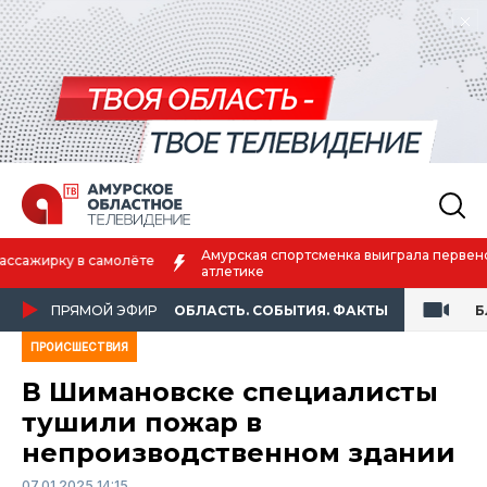
Амурская спортсменка выиграла первенство России по лёгкой
атлетике
ПРЯМОЙ ЭФИР
ОБЛАСТЬ. СОБЫТИЯ. ФАКТЫ
Б
ПРОИСШЕСТВИЯ
В Шимановске специалисты
тушили пожар в
непроизводственном здании
07.01.2025 14:15