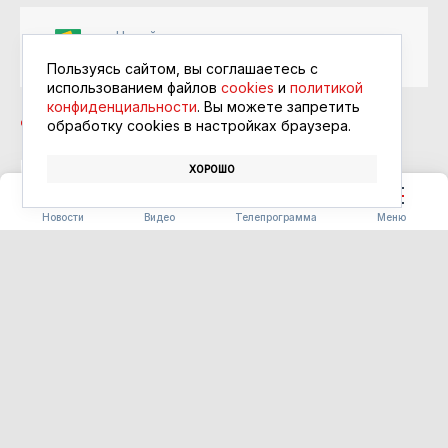
Читайте в ленте
Google Новости
Пользуясь сайтом, вы соглашаетесь с
использованием файлов
cookies
и
политикой
конфиденциальности
. Вы можете запретить
обработку сookies в настройках браузера.
ХОРОШО
ЗАКОН
ТРУДОУСТРОЙСТВО
ДЕКРЕТ
Новости
Видео
Телепрограмма
Меню
КУЛЬТУРА
Амурчане могут принять
участие в международном
анимационном форуме в
Хабаровске
10.08.2026 11:54