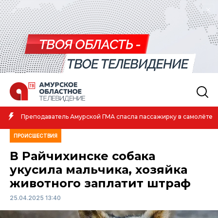
Амурс
подаватель Амурской ГМА спасла пассажирку в самолёте
атлет
ПРОИСШЕСТВИЯ
В Райчихинске собака
укусила мальчика, хозяйка
животного заплатит штраф
25.04.2025 13:40