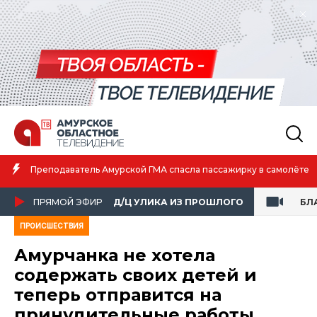
Амурская спортсменка выиграла первенство России по лёгкой
атлетике
ПРЯМОЙ ЭФИР
Д/Ц УЛИКА ИЗ ПРОШЛОГО
БЛ
ПРОИСШЕСТВИЯ
Амурчанка не хотела
содержать своих детей и
теперь отправится на
принудительные работы