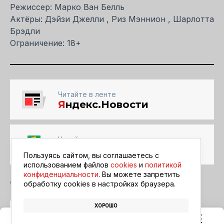
Режиссер: Марко Ван Белль
Актёры: Дэйзи Джелли , Риз Мэннион , Шарлотта
Брэдли
Ограничение: 18+
Читайте в ленте
Я
ндекс.Новости
Читайте в ленте
Google Новости
Пользуясь сайтом, вы соглашаетесь с
использованием файлов
cookies
и
политикой
конфиденциальности
. Вы можете запретить
обработку сookies в настройках браузера.
ХОРОШО
БЛАГОВЕЩЕНСК
АФИША
КИНО