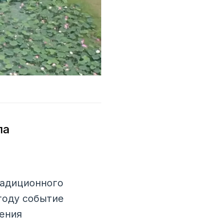
ла
радиционного
году событие
ения