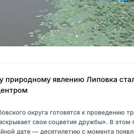
у природному явлению Липовка ста
центром
бовского округа готовятся к проведению т
аскрывает свои соцветия дружбы». В этом 
йной дате — десятилетию с момента появл