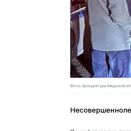
Фото: прокуратура Амурской об
Несовершенноле