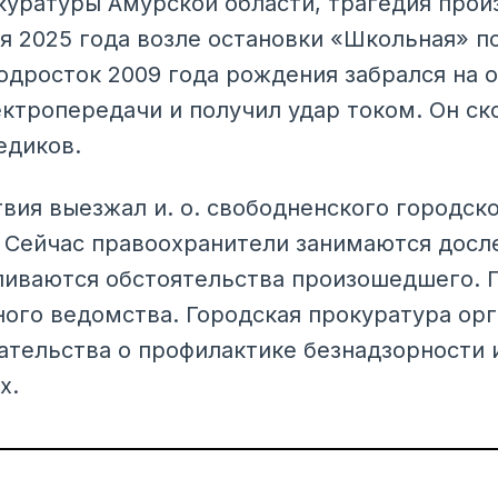
уратуры Амурской области, трагедия прои
я 2025 года возле остановки «Школьная» по
одросток 2009 года рождения забрался на 
ктропередачи и получил удар током. Он ско
едиков.
вия выезжал и. о. свободненского городск
 Сейчас правоохранители занимаются досл
ливаются обстоятельства произошедшего. 
ного ведомства. Городская прокуратура ор
ательства о профилактике безнадзорности
х.