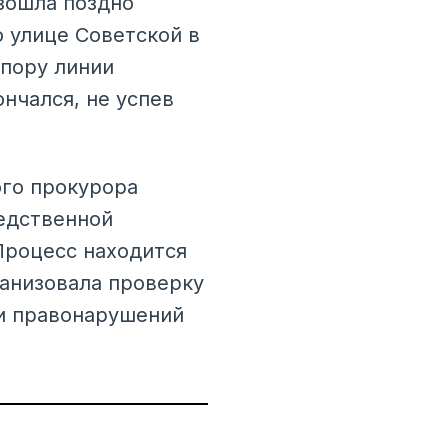
зошла поздно
 улице Советской в
опору линии
нчался, не успев
ого прокурора
едственной
Процесс находится
ганизовала проверку
 и правонарушений