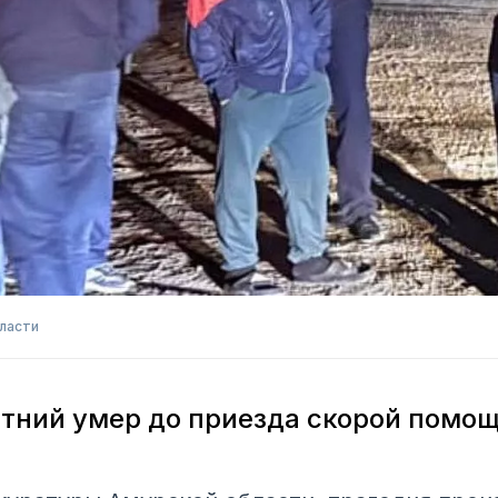
ласти
тний умер до приезда скорой помо