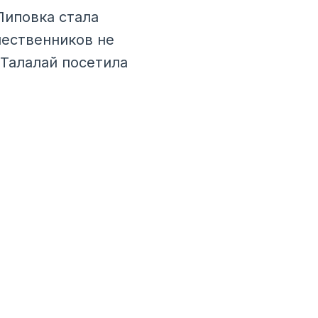
Липовка стала
шественников не
 Талалай посетила