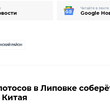
е
Читайте в ленте
овости
Google Но
НСКИЙ РАЙОН
лотосов в Липовке соберё
 Китая