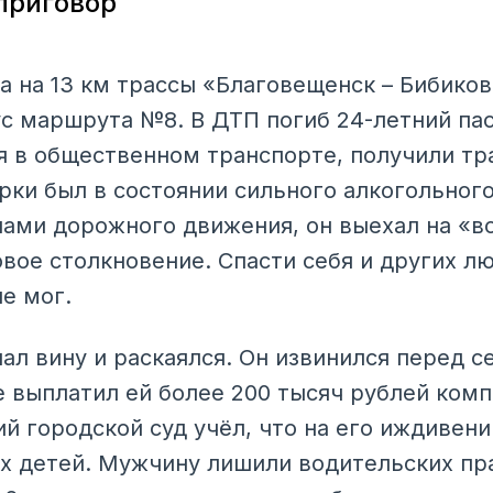
 приговор
да на 13 км трассы «Благовещенск – Бибико
бус маршрута №8. В ДТП погиб 24-летний па
 в общественном транспорте, получили тр
рки был в состоянии сильного алкогольного
ами дорожного движения, он выехал на «в
вое столкновение. Спасти себя и других л
е мог.
ал вину и раскаялся. Он извинился перед с
ле выплатил ей более 200 тысяч рублей ком
й городской суд учёл, что на его иждивени
 детей. Мужчину лишили водительских прав