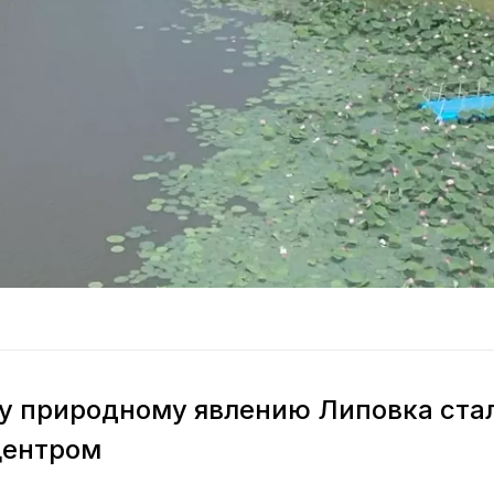
у природному явлению Липовка ста
центром