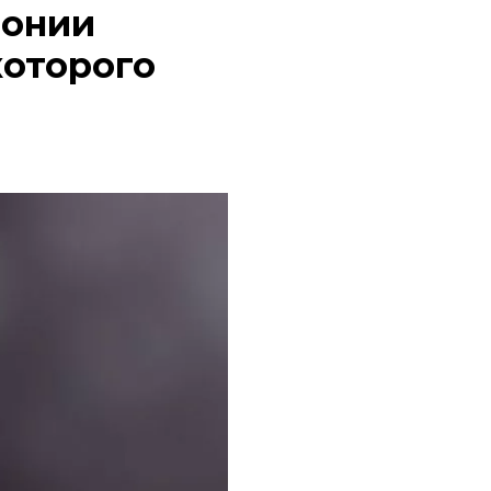
лонии
которого