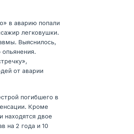
во» в аварию попали
ссажир легковушки.
авмы. Выяснилось,
 опьянения.
стречку»,
юдей от аварии
естрой погибшего в
пенсации. Кроме
и находятся двое
 на 2 года и 10