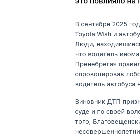
это повлияло на
В сентябре 2025 го
Toyota Wish и авто
Люди, находившиеся
что водитель инома
Пренебрегая правил
спровоцировав лобо
водитель автобуса н
Виновник ДТП призн
суде и по своей во
того, Благовещенски
несовершеннолетних