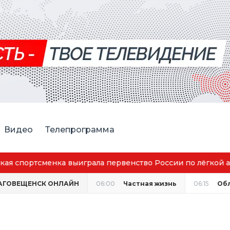
Видео
Телепрограмма
аговещенск вошёл в число городов с наилучшим качество
АГОВЕЩЕНСК ОНЛАЙН
06:00
Частная жизнь
06:15
Об