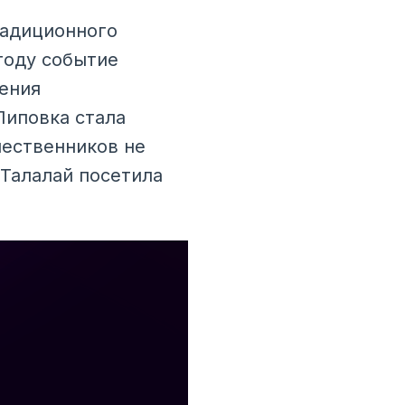
радиционного
году событие
ения
Липовка стала
шественников не
 Талалай посетила