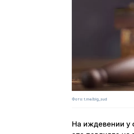
Фото: t.me/blg_sud
На иждевении у 