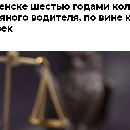
енске шестью годами ко
яного водителя, по вине 
век