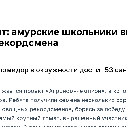
нт: амурские школьники 
екордсмена
омидор в окружности достиг 53 са
жается проект «Агроном-чемпион», в кот
ов. Ребята получили семена нескольких со
овощных рекордсменов, борясь за победу
Самый крупный томат, выращенный участник