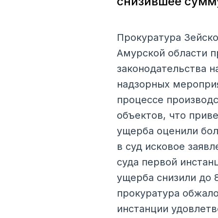
снизившее сумму
Прокуратура Зейско
Амурской области 
законодательства н
надзорных мероприя
процессе производс
объектов, что прив
ущерба оценили бол
в суд исковое заяв
суда первой инстан
ущерба снизили до 
прокуратура обжало
инстанции удовлетв