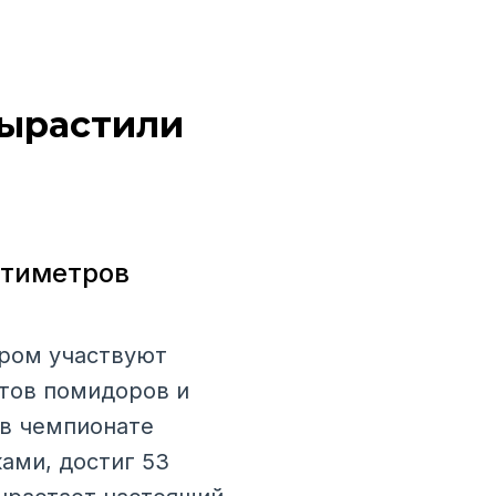
вырастили
нтиметров
ором участвуют
ртов помидоров и
 в чемпионате
ами, достиг 53