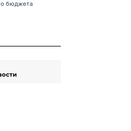
го бюджета
вости