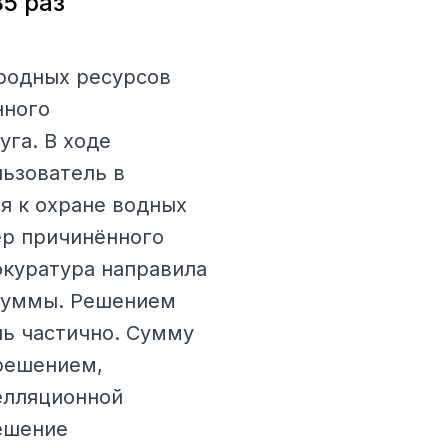
5 раз
родных ресурсов
нного
га. В ходе
льзователь в
я к охране водных
ер причинённого
окуратура направила
 суммы. Решением
шь частично. Сумму
 решением,
елляционной
ешение