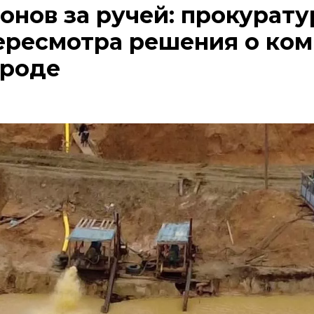
онов за ручей: прокурату
ересмотра решения о ко
ироде