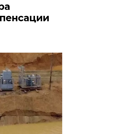
ра
мпенсации