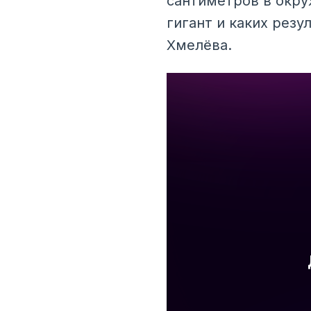
сантиметров в окру
гигант и каких рез
Хмелёва.