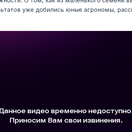
жности. О том, как из маленького семени 
ультатов уже добились юные агрономы, расс