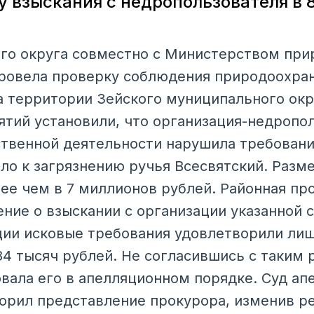
 взыскания с недропользователя в 8
го округа совместно с Министерством при
провела проверку соблюдения природоохра
а территории Зейского муниципального окру
тий установили, что организация-недропо
твенной деятельности нарушила требовани
ело к загрязнению ручья Всесвятский. Разм
ее чем в 7 миллионов рублей. Районная пр
ление о взыскании с организации указанной
ции исковые требования удовлетворили ли
84 тысяч рублей. Не согласившись с таким
вала его в апелляционном порядке. Суд ап
орил представление прокурора, изменив р