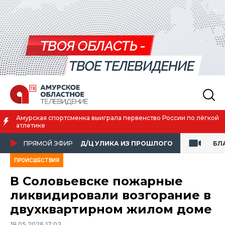
 лёгкой
Благовещенск вошёл в число городов с наилучшим ка
жизни
ПРЯМОЙ ЭФИР
Д/Ц УЛИКА ИЗ ПРОШЛОГО
БЛ
ПРОИСШЕСТВИЯ
В Соловьевске пожарные
ликвидировали возгорание в
двухквартирном жилом доме
19.05.2026 17:03