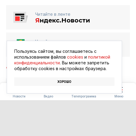
Читайте в ленте
Я
ндекс.Новости
Читайте в ленте
Google Новости
Пользуясь сайтом, вы соглашаетесь с
использованием файлов
cookies
и
политикой
конфиденциальности
. Вы можете запретить
обработку сookies в настройках браузера.
ХОРОШО
ОБРАЗОВАНИЕ
КОНКУРС
ПРЕМИЯ
ЗНАНИЕ
Новости
Видео
Телепрограмма
Меню
ОБРАЗОВАНИЕ
Учебный год с новым
транспортом: в Приамурье
поступят 24 школьных