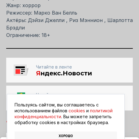
Жанр: хоррор
Режиссер: Марко Ван Белль
Актёры: Дэйзи Джелли , Риз Мэннион , Шарлотта
Брэдли
Ограничение: 18+
Читайте в ленте
Я
ндекс.Новости
Читайте в ленте
Google Новости
Пользуясь сайтом, вы соглашаетесь с
использованием файлов
cookies
и
политикой
конфиденциальности
. Вы можете запретить
обработку сookies в настройках браузера.
ХОРОШО
БЛАГОВЕЩЕНСК
АФИША
КИНО