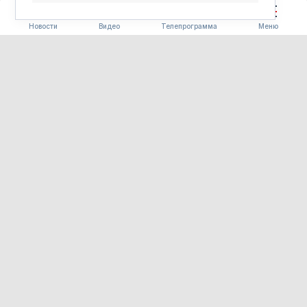
Новости
Видео
Телепрограмма
Меню
ПОГОДА
Погода 09.08.2026
09.08.2026 09:00