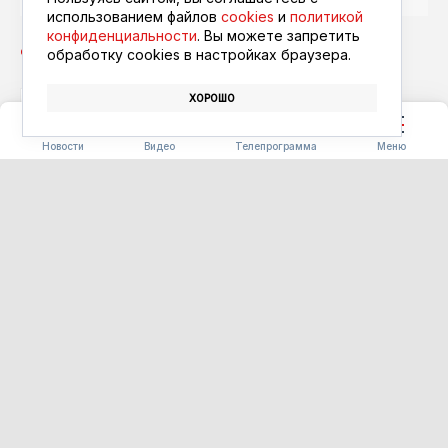
использованием файлов
cookies
и
политикой
конфиденциальности
. Вы можете запретить
обработку сookies в настройках браузера.
ХОРОШО
КУХНЯ
ФЕСТИВАЛЬ «БЕРЕГА ВКУСА»
Новости
Видео
Телепрограмма
Меню
СТРОИТЕЛЬСТВО
Первые 16 домов для
аграриев сдадут в Ивановке
уже в этом году
07.08.2026 17:03