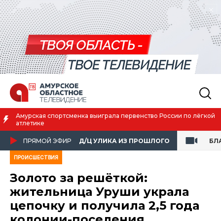
по лёгкой
Благовещенск вошёл в число городов с наилучшим 
жизни
ПРЯМОЙ ЭФИР
Д/Ц УЛИКА ИЗ ПРОШЛОГО
БЛ
ПРОИСШЕСТВИЯ
Золото за решёткой:
жительница Уруши украла
цепочку и получила 2,5 года
колонии-поселения