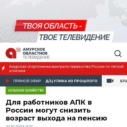
Амурская спортсменка выиграла первенство России по лёгкой
атлетике
ПРЯМОЙ ЭФИР
Д/Ц УЛИКА ИЗ ПРОШЛОГО
БЛ
СЕЛЬСКОЕ ХОЗЯЙСТВО
Для работников АПК в
России могут снизить
возраст выхода на пенсию
23.10.2024 11:51