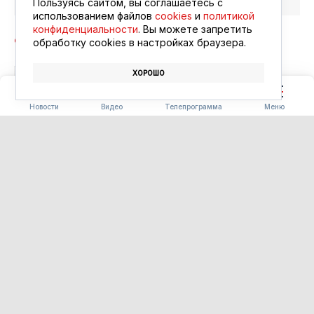
Пользуясь сайтом, вы соглашаетесь с
использованием файлов
cookies
и
политикой
конфиденциальности
. Вы можете запретить
обработку сookies в настройках браузера.
ХОРОШО
ПОГОДА
ПРОГНОЗ ПОГОДЫ
Новости
Видео
Телепрограмма
Меню
СЕЛЬСКОЕ ХОЗЯЙСТВО
Томат-гигант: амурские
школьники вырастили
овощного рекордсмена
06.08.2026 18:06
Самый крупный помидор в окружности
достиг 53 сантиметров
В Приамурье продолжается проект «Агроном-