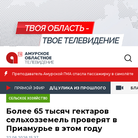
Амурская спортсменка выиграла первенство России по лёгкой
атлетике
ПРЯМОЙ ЭФИР
Д/Ц УЛИКА ИЗ ПРОШЛОГО
БЛ
СЕЛЬСКОЕ ХОЗЯЙСТВО
Более 65 тысяч гектаров
сельхозземель проверят в
Приамурье в этом году
22.06.2026 15:37