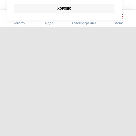
ХОРОШО
ШКОЛЬНИКИ
ИСКУССТВЕННЫЙ ИНТЕЛЛЕКТ
Новости
Видео
Телепрограмма
Меню
ЗДОРОВЬЕ
В поликлинике №4
Благовещенска установили
подъёмник для инвалидов и
автомат для измерения
давления
07.08.2026 15:38