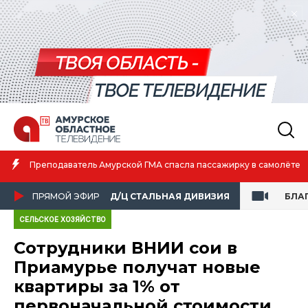
Амурская спортсменка выиграла первенство России по лёгкой
атлетике
ПРЯМОЙ ЭФИР
Д/Ц СТАЛЬНАЯ ДИВИЗИЯ
БЛА
СЕЛЬСКОЕ ХОЗЯЙСТВО
Сотрудники ВНИИ сои в
Приамурье получат новые
квартиры за 1% от
первоначальной стоимости