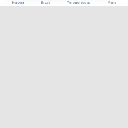
Новости
Видео
Телепрограмма
Меню
ПОГОДА
Погода 08.08.2026
08.08.2026 09:00