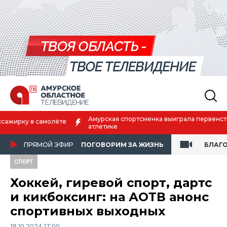
Амурская спортсменка выиграла первенство России по лёгкой
атлетике
ПРЯМОЙ ЭФИР
ПОГОВОРИМ ЗА ЖИЗНЬ
БЛАГ
СПОРТ
Хоккей, гиревой спорт, дартс
и кикбоксинг: на АОТВ анонс
спортивных выходных
18.10.2024 17:00