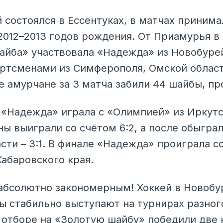
 состоялся в Ессентуках, в матчах принима
2012–2013 годов рождения. От Приамурья 
айба» участвовала «Надежда» из Новобурей
ортсменами из Симферополя, Омской област
е амурчане за 3 матча забили 44 шайбы, пр
 «Надежда» играла с «Олимпией» из Иркутс
ы выиграли со счётом 6:2, а после обыгра
ти – 3:1. В финале «Надежда» проиграла со
Хабаровского края.
абсолютно закономерным! Хоккей в Новобу
ы стабильно выступают на турнирах разног
 отборе на «Золотую шайбу» победили две