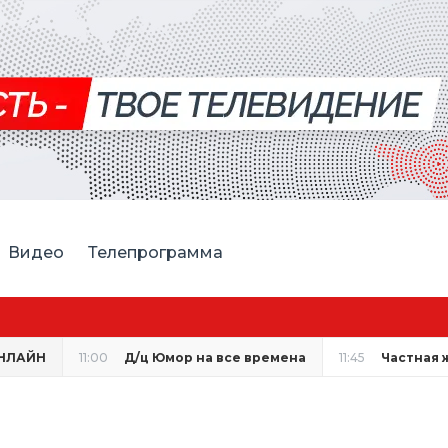
Видео
Телепрограмма
ская спортсменка выиграла первенство России по лёгкой
НЛАЙН
11:00
Д/ц Юмор на все времена
11:45
Частная 