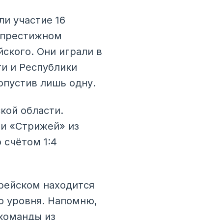
ли участие 16
в престижном
ского. Они играли в
и и Республики
опустив лишь одну.
кой области.
ли «Стрижей» из
 счётом 1:4
рейском находится
о уровня. Напомню,
 команды из