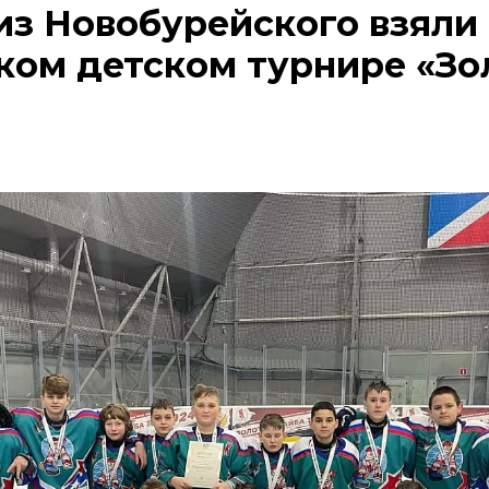
из Новобурейского взяли
ком детском турнире «Зо