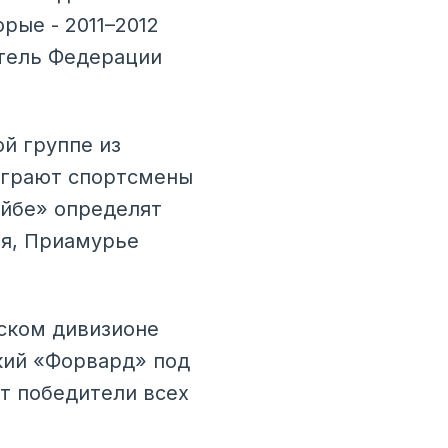
рые - 2011–2012
атель Федерации
й группе из
 играют спортсмены
айбе» определят
ия, Приамурье
ском дивизионе
кий «Форвард» под
т победители всех