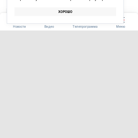
ХОРОШО
БЛАГОВЕЩЕНСК
АФИША
КИНО
Новости
Видео
Телепрограмма
Меню
ПОГОДА
Погода 08.08.2026
08.08.2026 09:00