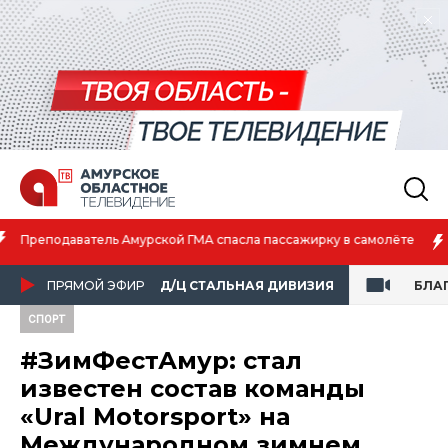
Амурская спортсменка выиграла первенство России по лёгкой
атлетике
ПРЯМОЙ ЭФИР
Д/Ц СТАЛЬНАЯ ДИВИЗИЯ
БЛА
СПОРТ
#ЗимФестАмур: стал
известен состав команды
«Ural Motorsport» на
Международном зимнем