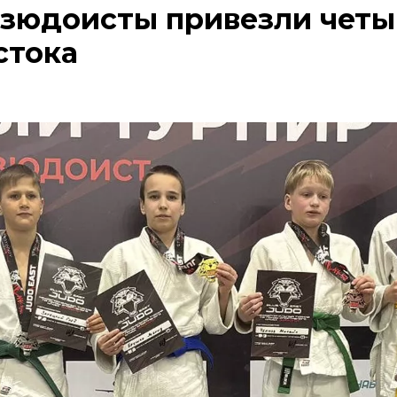
зюдоисты привезли четы
стока