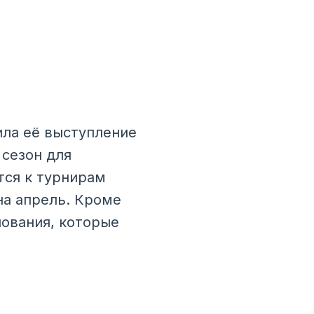
ила её выступление
сезон для
тся к турнирам
на апрель. Кроме
нования, которые