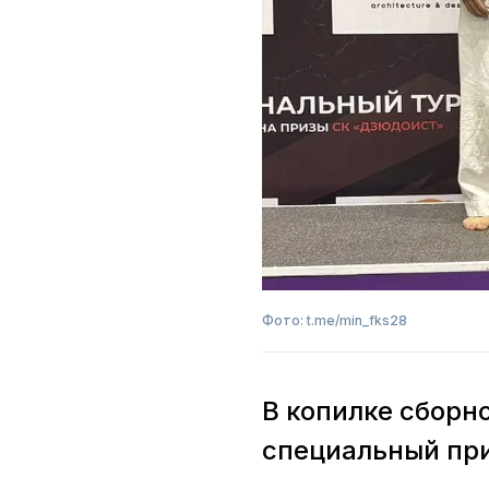
Фото: t.me/min_fks28
В копилке сборно
специальный при