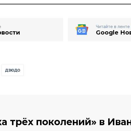
е
Читайте в ленте
овости
Google Но
ДЗЮДО
ка трёх поколений» в Ива