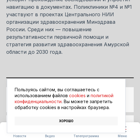
навигацию в документах. Поликлиники №4 и №1
участвуют в проектах Центрального НИИ
организации здравоохранения Минздрава
России. Среди них — повышение
результативности первичной помощи и
стратегия развития здравоохранения Амурской
области до 2030 года.
Пользуясь сайтом, вы соглашаетесь с
использованием файлов
cookies
и
политикой
Читайте в ленте
конфиденциальности
. Вы можете запретить
Я
ндекс.Новости
обработку сookies в настройках браузера.
ХОРОШО
Читайте в ленте
Google Новости
Новости
Видео
Телепрограмма
Меню