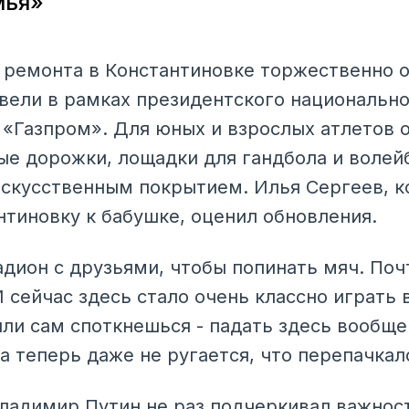
мья»
 ремонта в Константиновке торжественно 
вели в рамках президентского национальн
«Газпром». Для юных и взрослых атлетов 
е дорожки, лощадки для гандбола и волейб
искусственным покрытием. Илья Сергеев, 
нтиновку к бабушке, оценил обновления.
тадион с друзьями, чтобы попинать мяч. По
 сейчас здесь стало очень классно играть 
или сам споткнешься - падать здесь вообще
а теперь даже не ругается, что перепачкалс
ладимир Путин не раз подчеркивал важнос