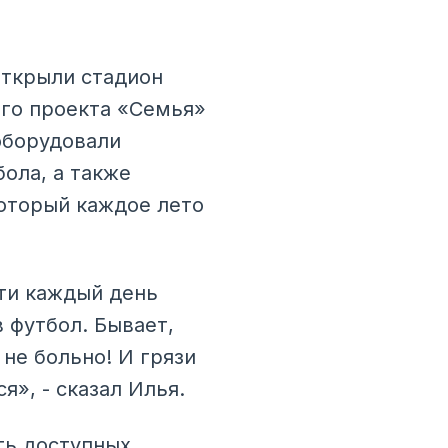
открыли стадион
ого проекта «Семья»
оборудовали
ола, а также
который каждое лето
чти каждый день
в футбол. Бывает,
 не больно! И грязи
я», - сказал Илья.
ть доступных