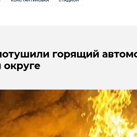
Т
КОНСТАНТИНОВКА
СТАДИОН
отушили горящий автомо
 округе