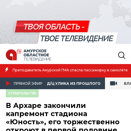
Амурская 
ватель Амурской ГМА спасла пассажирку в самолёте
атлетике
ПРЯМОЙ ЭФИР
Д/Ц УЛИКА ИЗ ПРОШЛОГО
БЛ
СТРОИТЕЛЬСТВО
В Архаре закончили
капремонт стадиона
«Юность», его торжественно
откроют в первой половине