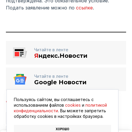
подтверждена. Это обязательное условие.
Подать заявление можно по
ссылке
.
Читайте в ленте
Я
ндекс.Новости
Читайте в ленте
Google Новости
Пользуясь сайтом, вы соглашаетесь с
использованием файлов
cookies
и
политикой
конфиденциальности
. Вы можете запретить
обработку сookies в настройках браузера.
ГОСУСЛУГИ
ВОДИТЕЛЬСКИЕ ПРАВА
ГИБДД
ХОРОШО
АВТОМОБИЛЬ