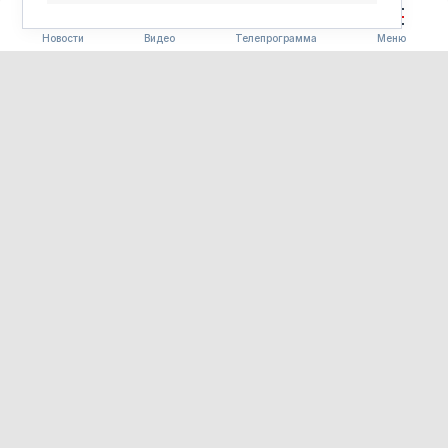
Новости
Видео
Телепрограмма
Меню
СПОРТ
Моторы, дроны и ГТО:
выходные в Приамурье
превратятся в спортивный
праздник
07.08.2026 11:28