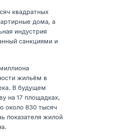
ысяч квадратных
вартирные дома, а
ьная индустрия
анный санкциями и
 миллиона
ности жильём в
ека. В будущем
у на 17 площадках,
ю около 830 тысяч
чь показателя жилой
а.