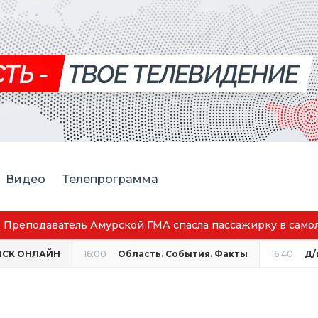
Видео
Телепрограмма
Преподаватель Амурской ГМА спасла пассажирку в само
НСК ОНЛАЙН
16:00
Область. События. Факты
16:40
Д/