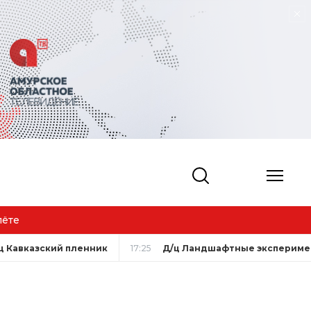
лёте
ц Кавказский пленник
17:25
Д/ц Ландшафтные эксперимен