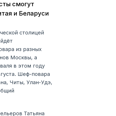
сты смогут
итая и Беларуси
ческой столицей
ойдёт
овара из разных
нов Москвы, а
валя в этом году
вгуста. Шеф-повара
на, Читы, Улан-Удэ,
общий
тельеров Татьяна