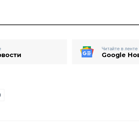
е
Читайте в ленте
овости
Google Но
Н