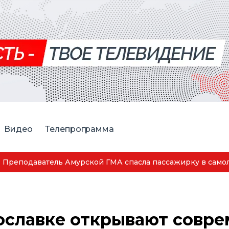
Видео
Телепрограмма
Преподаватель Амурской ГМА спасла пассажирку в само
ославке открывают совр