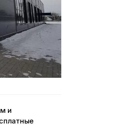
м и
есплатные