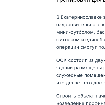
В Екатеринославке 
оздоровительного к
мини-футболом, бас
фитнесом и единобо
операции смогут по
ФОК состоит из двух
здании размещены р
служебные помещен
что делает его дос
Строить объект нач
Возведение профин