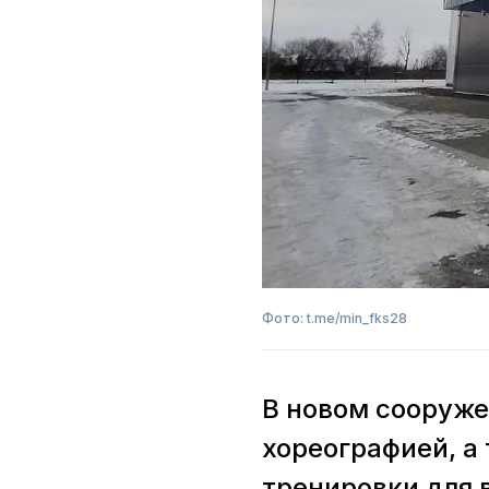
Фото: t.me/min_fks28
В новом сооруже
хореографией, а
тренировки для 