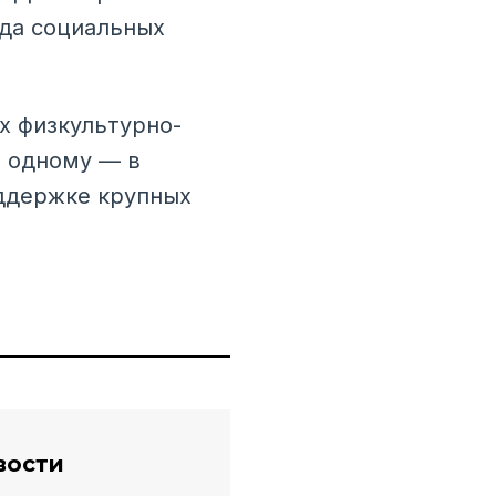
нда социальных
х физкультурно-
о одному — в
оддержке крупных
вости