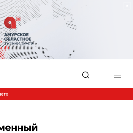
лёте
еменный