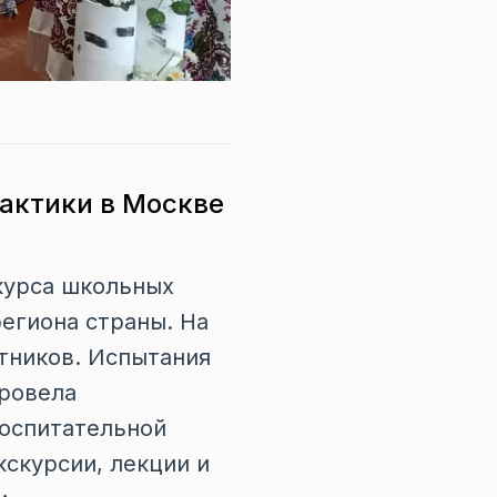
рактики в Москве
курса школьных
региона страны. На
тников. Испытания
провела
воспитательной
кскурсии, лекции и