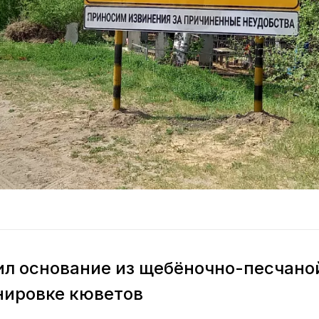
л основание из щебёночно-песчано
нировке кюветов