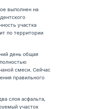
ое выполнен на
идентского
нность участка
дит по территории
ний день общая
 полностью
чаной смеси. Сейчас
чения правильного
ва слоя асфальта,
руемый участок