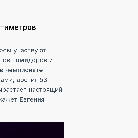
нтиметров
ором участвуют
ртов помидоров и
 в чемпионате
ами, достиг 53
вырастает настоящий
кажет Евгения