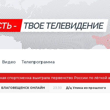
Видео
Телепрограмма
аговещенск вошёл в число городов с наилучшим качество
БЛАГОВЕЩЕНСК ОНЛАЙН
23:30
Д/ц Улика из прошлого