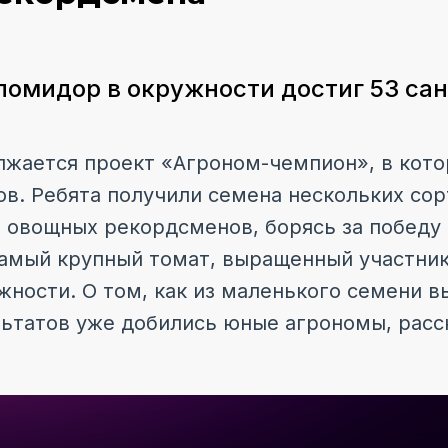
омидор в окружности достиг 53 са
жается проект «Агроном-чемпион», в кот
ов. Ребята получили семена нескольких со
овощных рекордсменов, борясь за победу
Самый крупный томат, выращенный участник
жности. О том, как из маленького семени 
ультатов уже добились юные агрономы, расс