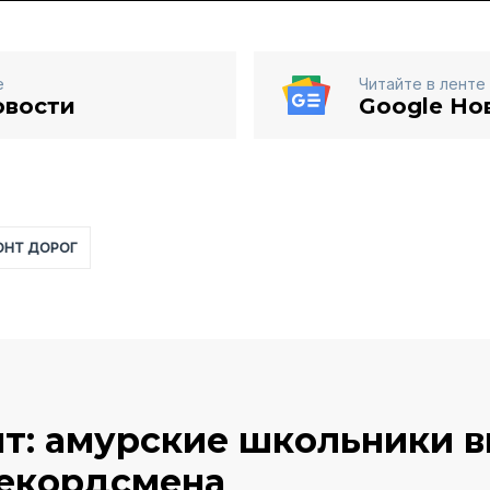
е
Читайте в ленте
овости
Google Но
ОНТ ДОРОГ
нт: амурские школьники 
екордсмена