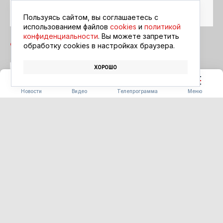
Читайте в ленте
Google Новости
Пользуясь сайтом, вы соглашаетесь с
использованием файлов
cookies
и
политикой
конфиденциальности
. Вы можете запретить
обработку сookies в настройках браузера.
ХОРОШО
ВЛАДИМИР ПУТИН
ЮРИЙ ТРУТНЕВ
Новости
Видео
Телепрограмма
Меню
СПОРТ
В Благовещенске открылся
Центр единоборств
абсолютного чемпиона мира
Дмитрия Бивола
07.08.2026 13:31