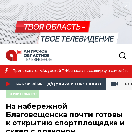
Амурская спортсменка выиграла первенство России по лёгкой
атлетике
ПРЯМОЙ ЭФИР
Д/Ц УЛИКА ИЗ ПРОШЛОГО
БЛ
СТРОИТЕЛЬСТВО
На набережной
Благовещенска почти готовы
к открытию спортплощадка и
сквер с драконом