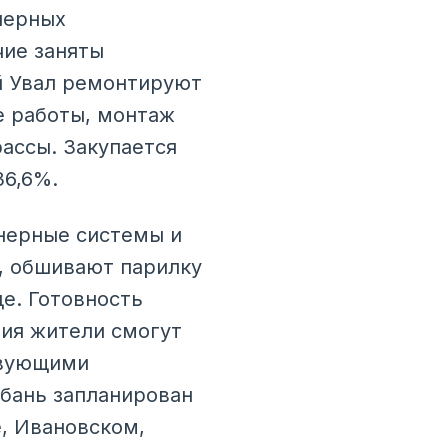
нерных
чие заняты
й Увал ремонтируют
е работы, монтаж
рассы. Закупается
36,6%.
енерные системы и
, обшивают парилку
де. Готовность
ния жители смогут
твующими
бань запланирован
, Ивановском,