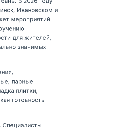
бань. В 2026 году
инск, Ивановском и
джет мероприятий
оручению
сти для жителей,
ально значимых
ния,
ные, парные
адка плитки,
кая готовность
. Специалисты