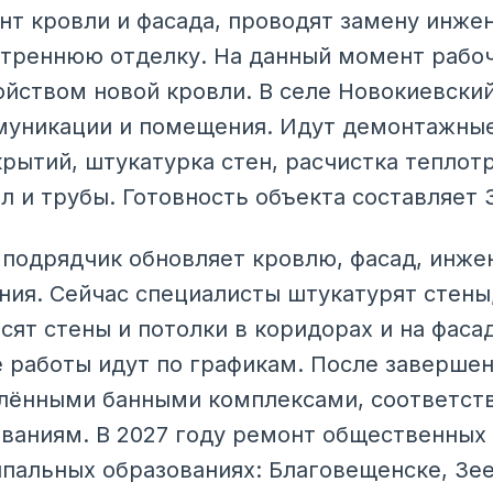
т кровли и фасада, проводят замену инже
треннюю отделку. На данный момент рабо
йством новой кровли. В селе Новокиевски
муникации и помещения. Идут демонтажны
крытий, штукатурка стен, расчистка теплот
л и трубы. Готовность объекта составляет 
 подрядчик обновляет кровлю, фасад, инж
ия. Сейчас специалисты штукатурят стены
сят стены и потолки в коридорах и на фаса
е работы идут по графикам. После заверше
влёнными банными комплексами, соответс
аниям. В 2027 году ремонт общественных 
пальных образованиях: Благовещенске, Зее