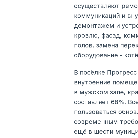
осуществляют ремон
коммуникаций и вну
демонтажем и устро
кровлю, фасад, ком
полов, замена пере
оборудование - котё
В посёлке Прогресс
внутренние помещен
в мужском зале, кра
составляет 68%. Вс
пользоваться обно
современным требов
ещё в шести муници