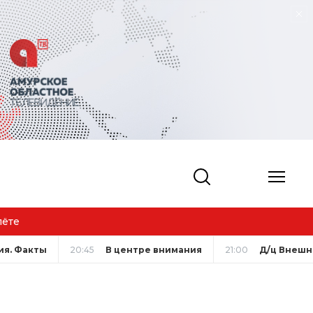
Амурская спортсменка в
ия. Факты
20:45
В центре внимания
21:00
Д/ц Внешн