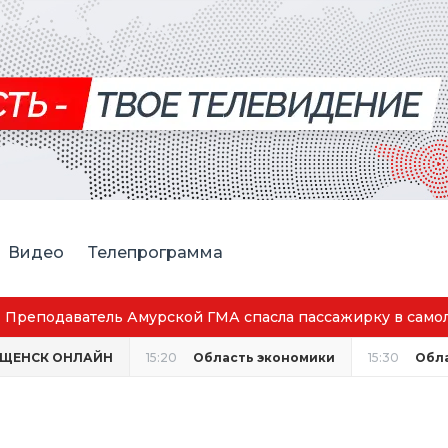
Видео
Телепрограмма
Преподаватель Амурской ГМА спасла пассажирку в само
ЕЩЕНСК ОНЛАЙН
15:20
Область экономики
15:30
Обла