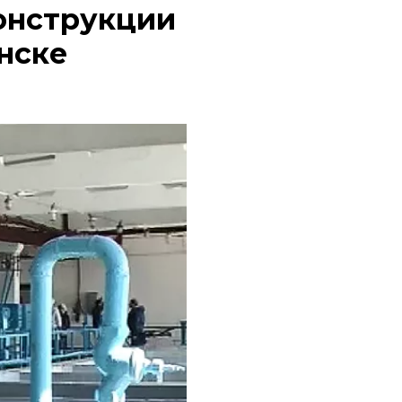
онструкции
нске