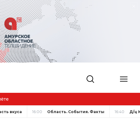
лёте
сть вкуса
16:00
Область. События. Факты
16:40
Д/ц 