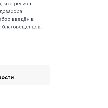
, что регион
дозабора
абор введён в
% благовещенцев.
вости