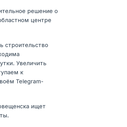
ительное решение о
областном центре
ь строительство
бходима
утки. Увеличить
тупаем к
воём Telegram-
говещенска ищет
ты.