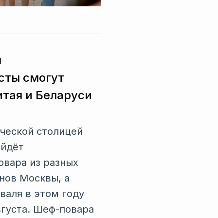
я
сты смогут
итая и Беларуси
ческой столицей
ойдёт
овара из разных
нов Москвы, а
валя в этом году
вгуста. Шеф-повара