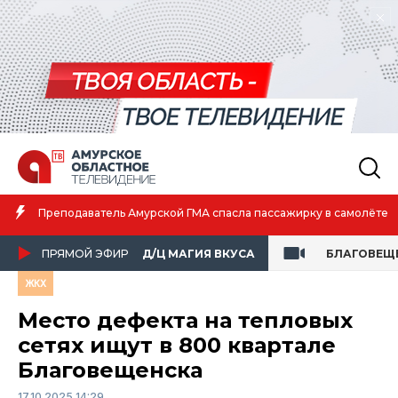
Преподаватель Амурской ГМА спасла пассажирку в самолёте
ПРЯМОЙ ЭФИР
Д/Ц МАГИЯ ВКУСА
БЛАГОВЕЩ
ЖКХ
Место дефекта на тепловых
сетях ищут в 800 квартале
Благовещенска
17.10.2025 14:29