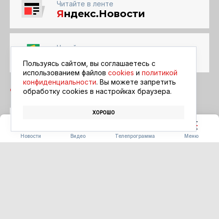
Читайте в ленте
Я
ндекс.Новости
Читайте в ленте
Google Новости
Пользуясь сайтом, вы соглашаетесь с
использованием файлов
cookies
и
политикой
конфиденциальности
. Вы можете запретить
обработку сookies в настройках браузера.
ХОРОШО
СПОРТ
СВОБОДНЫЙ
ФУТБОЛ
Новости
Видео
Телепрограмма
Меню
ЗДОРОВЬЕ
Врачи Детской областной
больницы спасли руку 12-
летнему амурчанину после
взрыва петарды