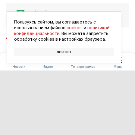
Читайте в ленте
Google Новости
Пользуясь сайтом, вы соглашаетесь с
использованием файлов
cookies
и
политикой
конфиденциальности
. Вы можете запретить
обработку сookies в настройках браузера.
ХОРОШО
СПОРТ
СОРЕВНОВАНИЯ
ГТО
Новости
Видео
Телепрограмма
Меню
БЛАГОУСТРОЙСТВО
Часть «Парка трёх
поколений» в Ивановке
сдадут на два месяца раньше
срока
06.08.2026 15:34