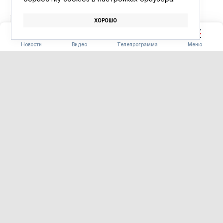
ХОРОШО
ПАРК
ИВАНОВКА
Новости
Видео
Телепрограмма
Меню
СПОРТ
Свободный ждёт футбольных
звёзд: в город приедут
Андрей Аршавин и Денис
Глушаков
06.08.2026 15:08