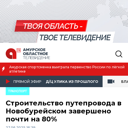
Амурская спортсменка выиграла первенство России по лёгкой
атлетике
ПРЯМОЙ ЭФИР
Д/Ц УЛИКА ИЗ ПРОШЛОГО
БЛ
ТРАНСПОРТ
Строительство путепровода в
Новобурейском завершено
почти на 80%
27.06.2025 16:39